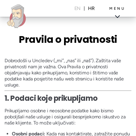
Skip
to
EN
HR
MENU
content
Pravila o privatnosti
Projekti
Blog
Dobrodošli u Uncledev („mi”, „nas” ili „naš”). Zaštita vaše
privatnosti nam je važna. Ova Pravila o privatnosti
objašnjavaju kako prikupljamo, koristimo i štitimo vaše
podatke kada posjetite našu web stranicu i koristite naše
usluge.
1.
Podaci koje prikupljamo
Prikupljamo osobne i neosobne podatke kako bismo
poboljšali naše usluge i osigurali besprijekorno iskustvo za
naše klijente. To može uključivati:
Osobni podaci:
Kada nas kontaktirate, zatražite ponudu