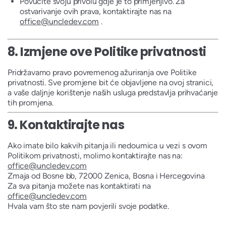
Povucite svoju privolu gdje je to primjenjivo. Za
ostvarivanje ovih prava, kontaktirajte nas na
office@uncledev.com
.
8.
Izmjene ove Politike privatnosti
Pridržavamo pravo povremenog ažuriranja ove Politike
privatnosti. Sve promjene bit će objavljene na ovoj stranici,
a vaše daljnje korištenje naših usluga predstavlja prihvaćanje
tih promjena.
9.
Kontaktirajte nas
Ako imate bilo kakvih pitanja ili nedoumica u vezi s ovom
Politikom privatnosti, molimo kontaktirajte nas na:
office@uncledev.com
Zmaja od Bosne bb, 72000 Zenica, Bosna i Hercegovina
Za sva pitanja možete nas kontaktirati na
office@uncledev.com
Hvala vam što ste nam povjerili svoje podatke.